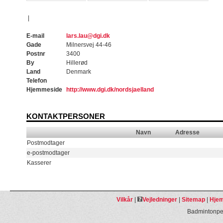
|
E-mail
lars.lau@dgi.dk
Gade
Milnersvej 44-46
Postnr
3400
By
Hillerød
Land
Denmark
Telefon
Hjemmeside
http://www.dgi.dk/nordsjaelland
KONTAKTPERSONER
Navn
Adresse
Postmodtager
e-postmodtager
Kasserer
Vilkår
|
Vejledninger
|
Sitemap
|
Hjem
Badmintonpeo