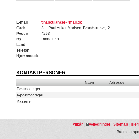
|
E-mail
tinapoulanker@mail.dk
Gade
Att.: Poul Anker Madsen, Brandstrupvej 2
Postnr
4293
By
Dianalund
Land
-
Telefon
Hjemmeside
KONTAKTPERSONER
Navn
Adresse
Postmodtager
e-postmodtager
Kasserer
Vilkår
|
Vejledninger
|
Sitemap
|
Hjem
Badmintonpeo