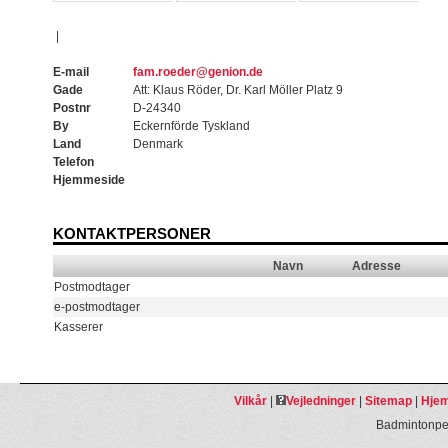
|
E-mail
fam.roeder@genion.de
Gade
Att: Klaus Röder, Dr. Karl Möller Platz 9
Postnr
D-24340
By
Eckernförde Tyskland
Land
Denmark
Telefon
Hjemmeside
KONTAKTPERSONER
Navn
Adresse
Postmodtager
e-postmodtager
Kasserer
Vilkår
|
Vejledninger
|
Sitemap
|
Hjem
Badmintonpeo