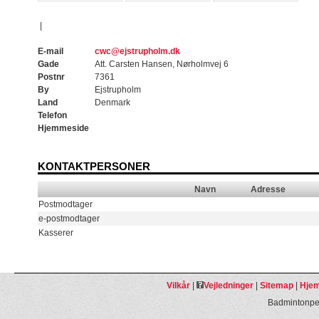
|
E-mail
cwc@ejstrupholm.dk
Gade
Att. Carsten Hansen, Nørholmvej 6
Postnr
7361
By
Ejstrupholm
Land
Denmark
Telefon
Hjemmeside
KONTAKTPERSONER
Navn
Adresse
Postmodtager
e-postmodtager
Kasserer
Vilkår
|
Vejledninger
|
Sitemap
|
Hjem
Badmintonpeo