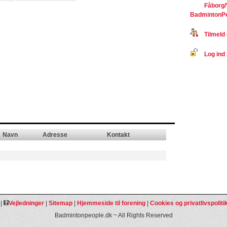
Fåborg/
BadmintonP
Tilmeld 
Log ind 
Navn
Adresse
Kontakt
|
Vejledninger
|
Sitemap
|
Hjemmeside til forening
|
Cookies og privatlivspoliti
Badmintonpeople.dk ~ All Rights Reserved