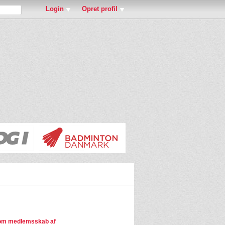
Login
Opret profil
om medlemsskab af