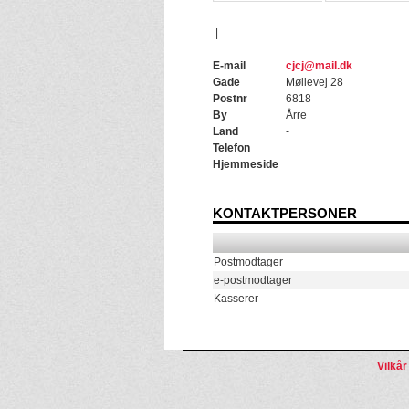
|
E-mail
cjcj@mail.dk
Gade
Møllevej 28
Postnr
6818
By
Årre
Land
-
Telefon
Hjemmeside
KONTAKTPERSONER
Postmodtager
e-postmodtager
Kasserer
Vilkår