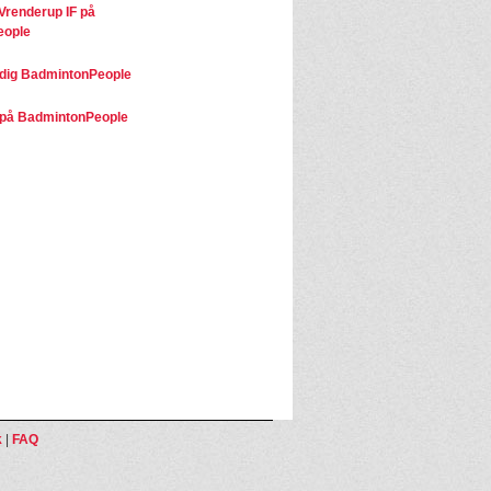
Vrenderup IF på
eople
dig BadmintonPeople
på BadmintonPeople
k
|
FAQ