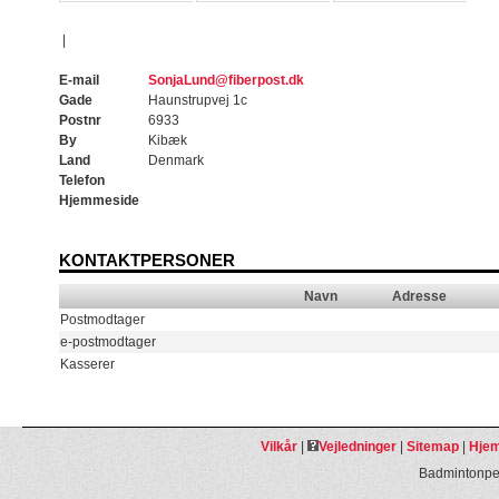
|
E-mail
SonjaLund@fiberpost.dk
Gade
Haunstrupvej 1c
Postnr
6933
By
Kibæk
Land
Denmark
Telefon
Hjemmeside
KONTAKTPERSONER
Navn
Adresse
Postmodtager
e-postmodtager
Kasserer
Vilkår
|
Vejledninger
|
Sitemap
|
Hjem
Badmintonpeo