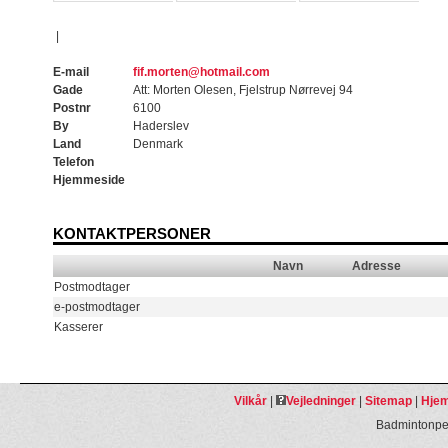
|
E-mail
fif.morten@hotmail.com
Gade
Att: Morten Olesen, Fjelstrup Nørrevej 94
Postnr
6100
By
Haderslev
Land
Denmark
Telefon
Hjemmeside
KONTAKTPERSONER
Navn
Adresse
Postmodtager
e-postmodtager
Kasserer
Vilkår
|
Vejledninger
|
Sitemap
|
Hjem
Badmintonpeo