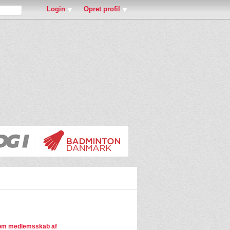
Login
Opret profil
om medlemsskab af