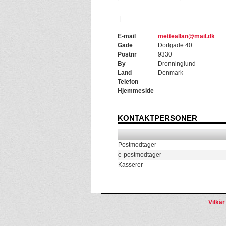
|
E-mail
metteallan@mail.dk
Gade
Dorfgade 40
Postnr
9330
By
Dronninglund
Land
Denmark
Telefon
Hjemmeside
KONTAKTPERSONER
Postmodtager
e-postmodtager
Kasserer
Vilkår