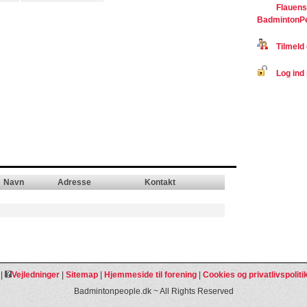
Flauens
BadmintonP
Tilmeld 
Log ind 
Navn
Adresse
Kontakt
|
Vejledninger
|
Sitemap
|
Hjemmeside til forening
|
Cookies og privatlivspoliti
Badmintonpeople.dk ~ All Rights Reserved