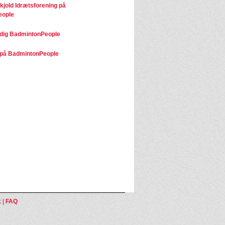
kjold Idrætsforening på
eople
dig BadmintonPeople
på BadmintonPeople
k
|
FAQ