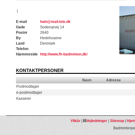
|
E-mail
haln@mail.tele.dk
Gade
Soderupvej 14
Postnr
2640
By
Hedehusene
Land
Denmark
Telefon
Hjemmeside
http://www.fh-badminton.dk/
KONTAKTPERSONER
Navn
Adresse
Postmodtager
e-postmodtager
Kasserer
Vilkår
|
Vejledninger
|
Sitemap
|
Hjem
Badmintonpeo