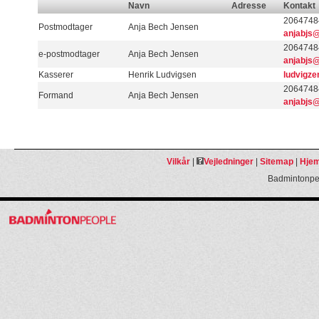
Navn
Adresse
Kontakt
20647484
Postmodtager
Anja Bech Jensen
anjabjs
20647484
e-postmodtager
Anja Bech Jensen
anjabjs
Kasserer
Henrik Ludvigsen
ludvigz
20647484
Formand
Anja Bech Jensen
anjabjs
Vilkår
|
Vejledninger
|
Sitemap
|
Hjem
Badmintonpeo