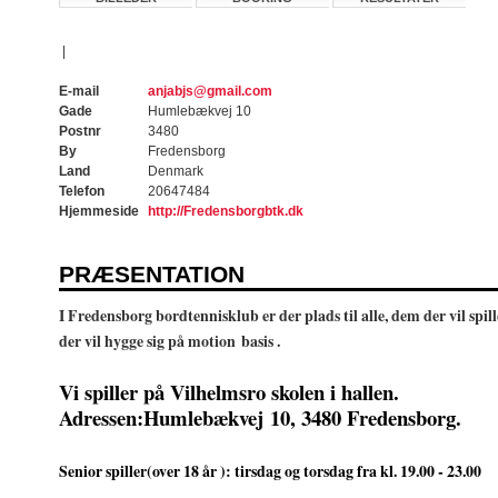
|
E-mail
anjabjs@gmail.com
Gade
Humlebækvej 10
Postnr
3480
By
Fredensborg
Land
Denmark
Telefon
20647484
Hjemmeside
http://Fredensborgbtk.dk
PRÆSENTATION
I Fredensborg bordtennisklub er der plads til alle, dem der vil sp
der vil hygge sig på motion basis .
Vi spiller på Vilhelmsro skolen i hallen.
Adressen:Humlebækvej 10, 3480 Fredensborg.
Senior spiller(over 18 år ): tirsdag og torsdag fra kl. 19.00 - 23.00