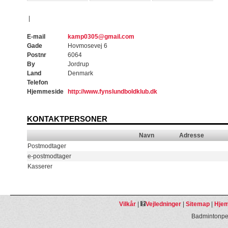
|
E-mail
kamp0305@gmail.com
Gade
Hovmosevej 6
Postnr
6064
By
Jordrup
Land
Denmark
Telefon
Hjemmeside
http://www.fynslundboldklub.dk
KONTAKTPERSONER
Navn
Adresse
Postmodtager
e-postmodtager
Kasserer
Vilkår
|
Vejledninger
|
Sitemap
|
Hjem
Badmintonpeo