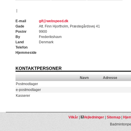
|
E-mail
gif@webspeed.dk
Gade
Att. Finn Hjortholm, Præstegårdsvej 41
Postnr
9900
By
Frederikshavn
Land
Denmark
Telefon
Hjemmeside
KONTAKTPERSONER
Navn
Adresse
Postmodtager
e-postmodtager
Kasserer
Vilkår
|
Vejledninger
|
Sitemap
|
Hjem
Badmintonpeo