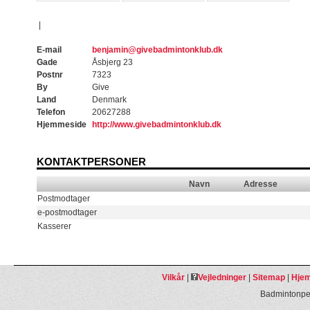
|
E-mail
benjamin@givebadmintonklub.dk
Gade
Åsbjerg 23
Postnr
7323
By
Give
Land
Denmark
Telefon
20627288
Hjemmeside
http://www.givebadmintonklub.dk
KONTAKTPERSONER
Navn
Adresse
Postmodtager
e-postmodtager
Kasserer
Vilkår
|
Vejledninger
|
Sitemap
|
Hjem
Badmintonpeo