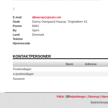
|
E-mail
djhaarup@gmail.com
Gade
Danny Overgaard Haarup, Tingbakken 43,
Postnr
8883
By
Gjern
Land
Denmark
Telefon
Hjemmeside
KONTAKTPERSONER
Navn
Adresse
Postmodtager
e-postmodtager
Kasserer
Vilkår
|
Vejledninger
|
Sitemap
|
Hjem
Badmintonpeo