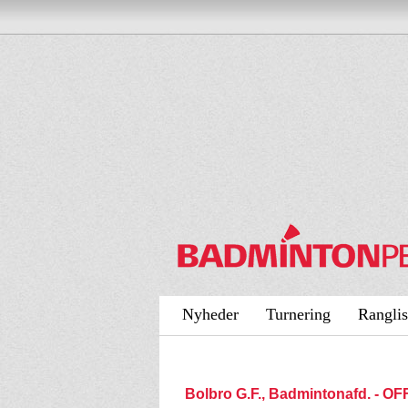
Nyheder
Turnering
Ranglis
Bolbro G.F., Badmintonafd. - 