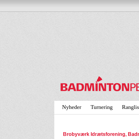
Nyheder
Turnering
Ranglis
Brobyværk Idrætsforening, Bad