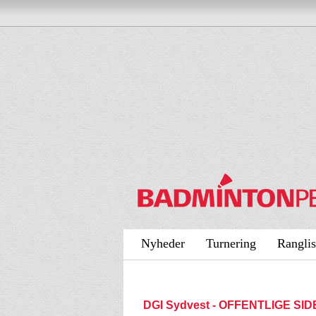
Nyheder
Turnering
Ranglis
DGI Sydvest - OFFENTLIGE SI