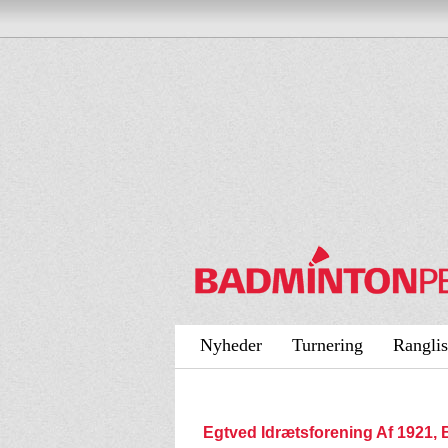
Nyheder
Turnering
Ranglis
Egtved Idrætsforening Af 1921