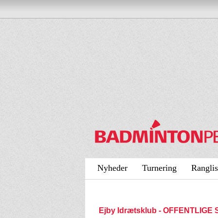
Nyheder
Turnering
Ranglis
Ejby Idrætsklub - OFFENTLIGE