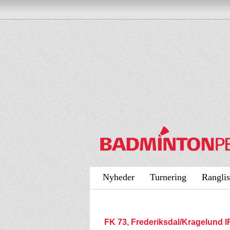
Nyheder
Turnering
Ranglis
FK 73, Frederiksdal/Kragelund