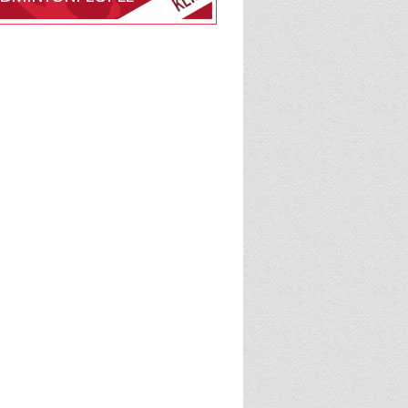
edlemsskab af Fjordager
ing, Badminton på
e
BadmintonPeople
admintonPeople