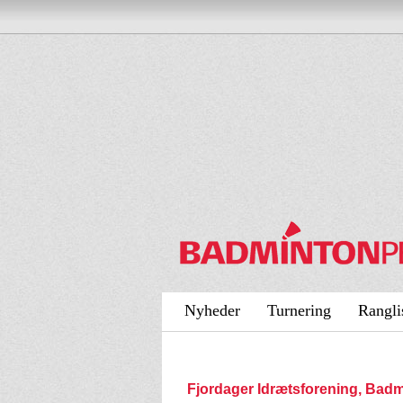
Nyheder
Turnering
Rangli
Fjordager Idrætsforening, Ba