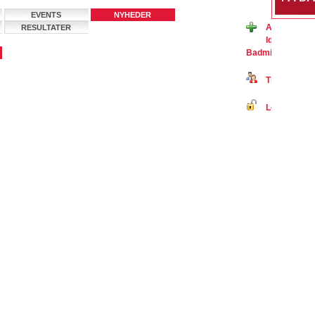
EVENTS
NYHEDER
Ansøg om m
RESULTATER
Idrætsforen
BadmintonPeopl
Tilmeld dig 
Log ind på B