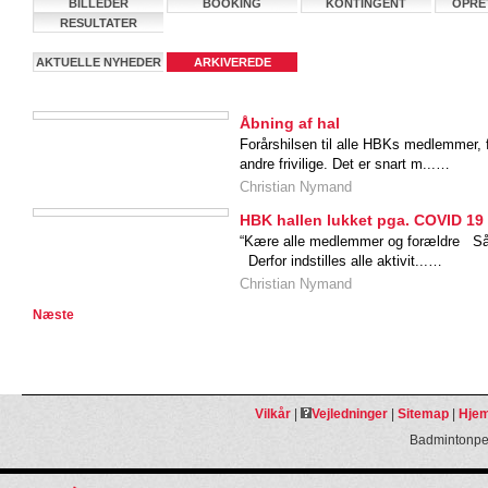
BILLEDER
BOOKING
KONTINGENT
OPRE
RESULTATER
AKTUELLE NYHEDER
ARKIVEREDE
NYHEDER
Åbning af hal
Forårshilsen til alle HBKs medlemmer, 
andre frivilige. Det er snart m...…
Christian Nymand
HBK hallen lukket pga. COVID 19 i
“Kære alle medlemmer og forældre Så 
Derfor indstilles alle aktivit...…
Christian Nymand
Næste
Vilkår
|
Vejledninger
|
Sitemap
|
Hjem
Badmintonpeo