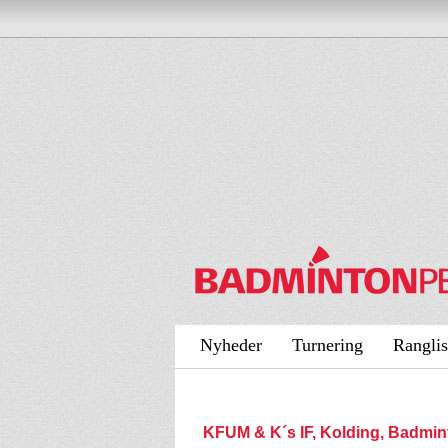
Nyheder
Turnering
Ranglis
KFUM & K´s IF, Kolding, Badmi