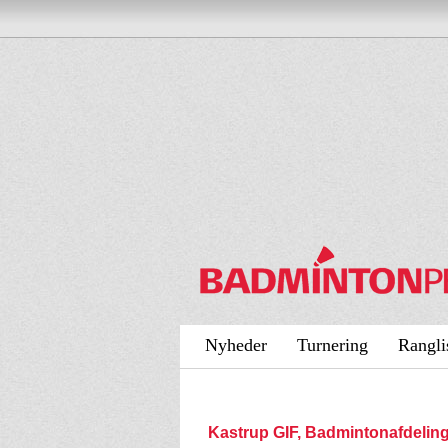
Nyheder
Turnering
Rangli
Kastrup GIF, Badmintonafdeli