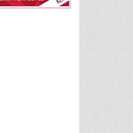
edlemsskab af Kastrup
tonafdelingen på
e
BadmintonPeople
admintonPeople