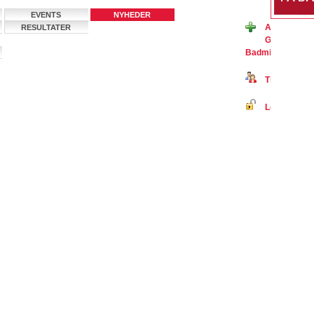
EVENTS
NYHEDER
Ansøg om m
RESULTATER
GIF, Badmin
BadmintonPeopl
Tilmeld dig 
Log ind på B