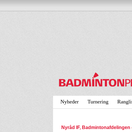
Nyheder
Turnering
Rangli
Nyråd IF, Badmintonafdelinge