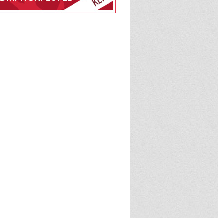
dlemsskab af Nyråd IF,
delingen på
e
BadmintonPeople
admintonPeople