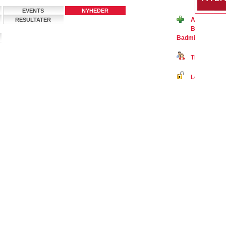
EVENTS
NYHEDER
Ansøg om me
RESULTATER
Badmintonaf
BadmintonPeopl
Tilmeld dig 
Log ind på B