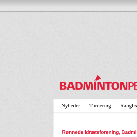
Nyheder
Turnering
Ranglis
Rønnede Idrætsforening, Badm