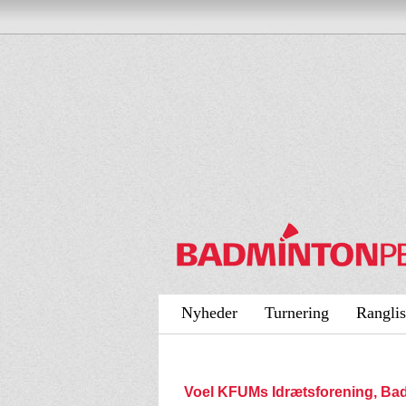
Nyheder
Turnering
Ranglis
Voel KFUMs Idrætsforening, Ba