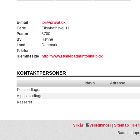
|
E-mail
ipr@privat.dk
Gade
Elisabethsvej 11
Postnr
3700
By
Rønne
Land
Denmark
Telefon
Hjemmeside
http://www.rønnebadmintonklub.dk
KONTAKTPERSONER
Navn
Adresse
Postmodtager
e-postmodtager
Kasserer
Vilkår
|
Vejledninger
|
Sitemap
|
Hjem
Badmintonpeo