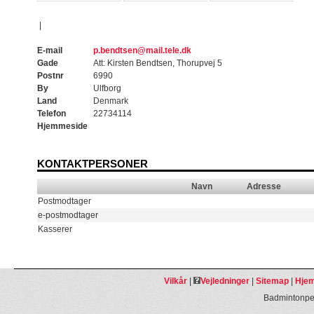
|
E-mail
p.bendtsen@mail.tele.dk
Gade
Att: Kirsten Bendtsen, Thorupvej 5
Postnr
6990
By
Ulfborg
Land
Denmark
Telefon
22734114
Hjemmeside
KONTAKTPERSONER
Navn
Adresse
Postmodtager
e-postmodtager
Kasserer
Vilkår
|
Vejledninger
|
Sitemap
|
Hjem
Badmintonpeo