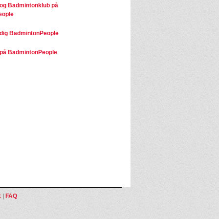
 og Badmintonklub på
eople
dig BadmintonPeople
på BadmintonPeople
k
|
FAQ