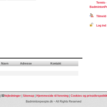
Tennis-
BadmintonP
Tilmeld 
Log ind 
Navn
Adresse
Kontakt
|
Vejledninger
|
Sitemap
|
Hjemmeside til forening
|
Cookies og privatlivspoliti
Badmintonpeople.dk ~ All Rights Reserved