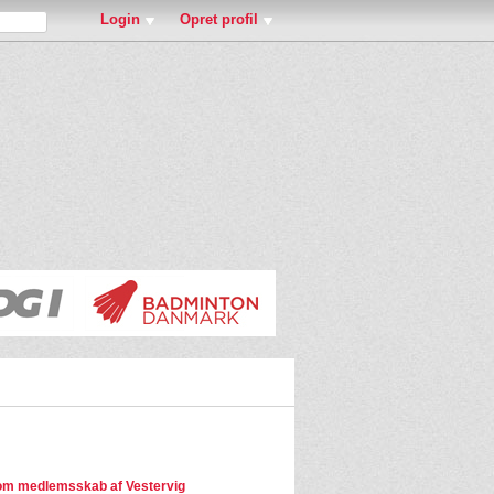
Login
Opret profil
m medlemsskab af Vestervig