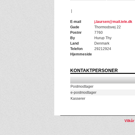
|
E-mail
j.laursen@mail.tele.dk
Gade
Thormodsvej 22
Postnr
7760
By
Hurup Thy
Land
Denmark
Telefon
29212924
Hjemmeside
KONTAKTPERSONER
Postmodtager
e-postmodtager
Kasserer
Vilkår