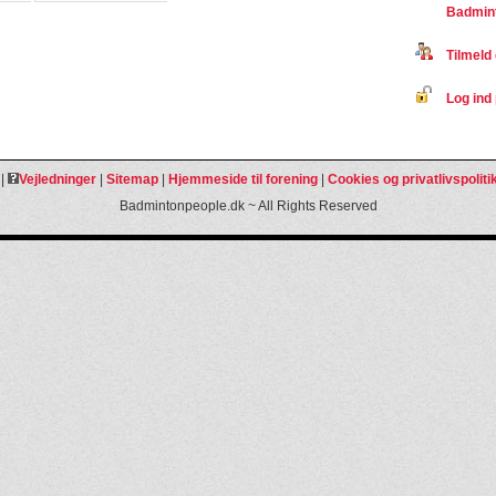
Badmint
Tilmeld 
Log ind 
|
Vejledninger
|
Sitemap
|
Hjemmeside til forening
|
Cookies og privatlivspoliti
Badmintonpeople.dk ~ All Rights Reserved