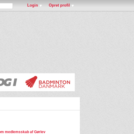
Login
Opret profil
om medlemsskab af Gørlev