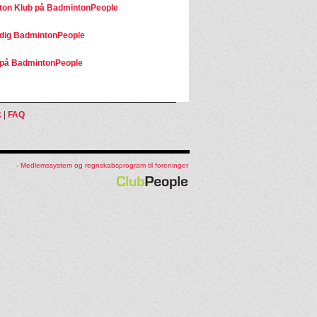
on Klub på BadmintonPeople
dig BadmintonPeople
på BadmintonPeople
k
|
FAQ
- Medlemssystem og regnskabsprogram til foreninger