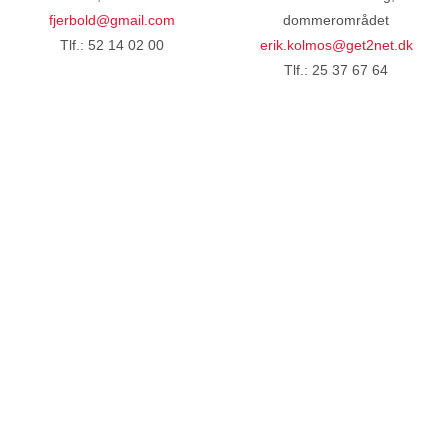
fjerbold@gmail.com
dommerområdet
Tlf.: 52 14 02 00
erik.kolmos@get2net.dk
Tlf.: 25 37 67 64