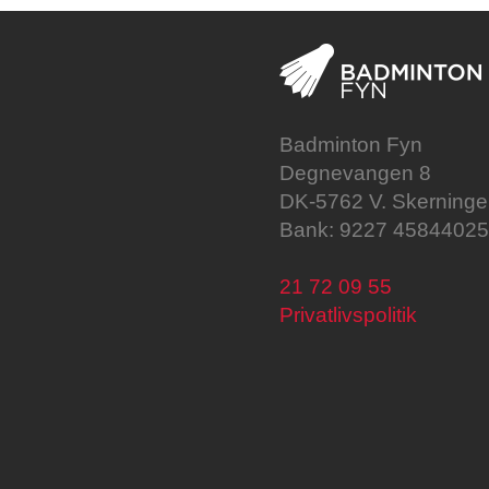
Badminton Fyn
Degnevangen 8
DK-5762 V. Skerninge
Bank: 9227 4584402
21 72 09 55
Privatlivspolitik