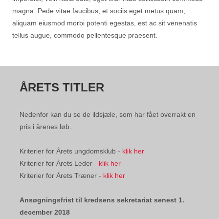
magna. Pede vitae faucibus, et sociis eget metus quam,
aliquam eiusmod morbi potenti egestas, est ac sit venenatis
tellus augue, commodo pellentesque praesent.
ÅRETS TITLER
Nedenfor kan du se de ildsjæle, som har fået overrakt en
pris i årenes løb.
Kriterier for Årets ungdomsklub -
klik her
Kriterier for Årets Leder -
klik her
Kriterier for Årets Træner -
klik her
Ansøgningsfrist til kredsens sekretariat senest 1.
december 2018