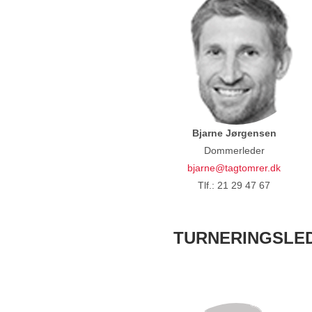
Bjarne Jørgensen
Dommerleder
bjarne@tagtomrer.dk
Tlf.: 21 29 47 67
TURNERINGSLE