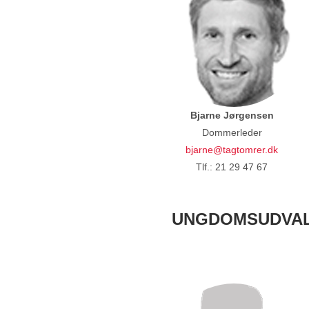
Bjarne Jørgensen
Dommerleder
bjarne@tagtomrer.dk
Tlf.: 21 29 47 67
UNGDOMSUDVA