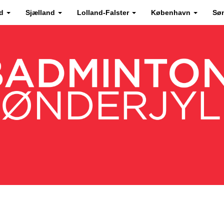
nd
Sjælland
Lolland-Falster
København
Sø