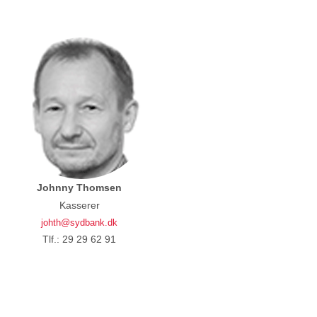
Johnny Thomsen
Kasserer
johth@sydbank.dk
Tlf.: 29 29 62 91