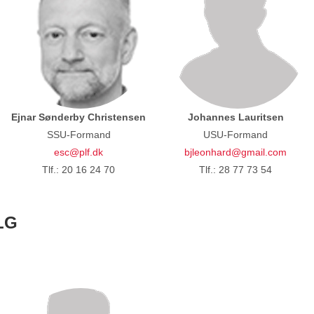
Ejnar Sønderby Christensen
Johannes Lauritsen
SSU-Formand
USU-Formand
esc@plf.dk
bjleonhard@gmail.com
Tlf.: 20 16 24 70
Tlf.: 28 77 73 54
LG