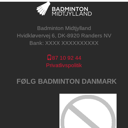
Badminton Midtjylland
Hvidkløvervej 6, DK-8920 Randers NV
Bank: XXXX XXXXXXXXXX
87 10 92 44
Privatlivspolitik
FØLG BADMINTON DANMARK