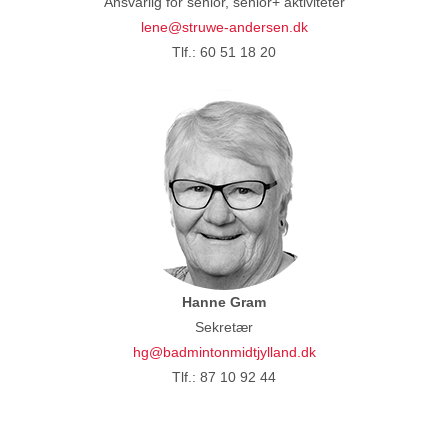
Ansvarlig for senior, senior+ aktiviteter
lene@struwe-andersen.dk
Tlf.: 60 51 18 20
Hanne Gram
Sekretær
hg@badmintonmidtjylland.dk
Tlf.: 87 10 92 44