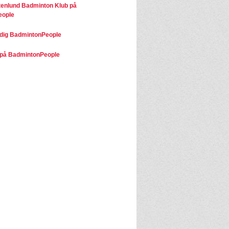
tenlund Badminton Klub på
eople
dig BadmintonPeople
på BadmintonPeople