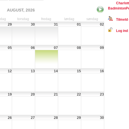
Charlot
BadmintonP
AUGUST, 2026
sdag
torsdag
fredag
lørdag
søndag
Tilmeld 
29
30
31
01
02
Log ind 
05
06
07
08
09
12
13
14
15
16
19
20
21
22
23
26
27
28
29
30