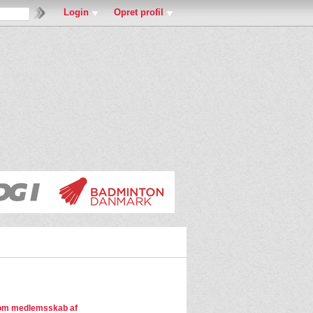
Login
Opret profil
om medlemsskab af