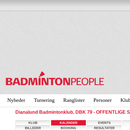
Nyheder
Turnering
Ranglister
Personer
Klu
Dianalund Badmintonklub, DBK 79 - OFFENTLIGE 
KLUB
KALENDER
EVENTS
BILLEDER
BOOKING
RESULTATER