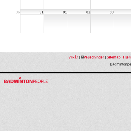
36
31
01
02
03
Vilkår
|
Vejledninger
|
Sitemap
|
Hjem
Badmintonpeo