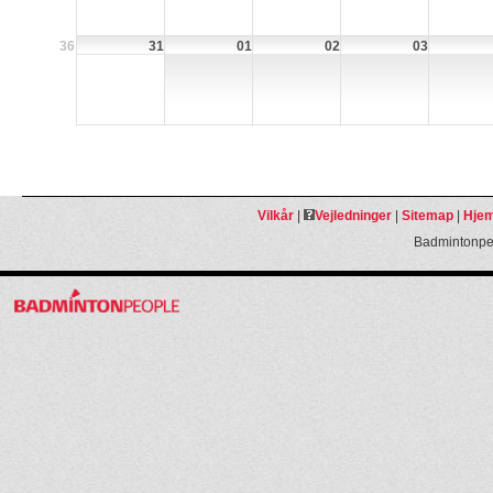
36
31
01
02
03
Vilkår
|
Vejledninger
|
Sitemap
|
Hjem
Badmintonpeo