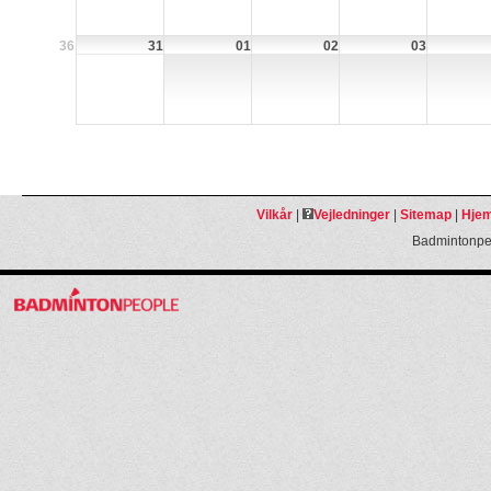
36
31
01
02
03
Vilkår
|
Vejledninger
|
Sitemap
|
Hjem
Badmintonpeo