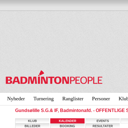
Nyheder
Turnering
Ranglister
Personer
Klu
Gundsølille S.G.& IF, Badmintonafd. - OFFENTLIGE
KLUB
KALENDER
EVENTS
BILLEDER
BOOKING
RESULTATER