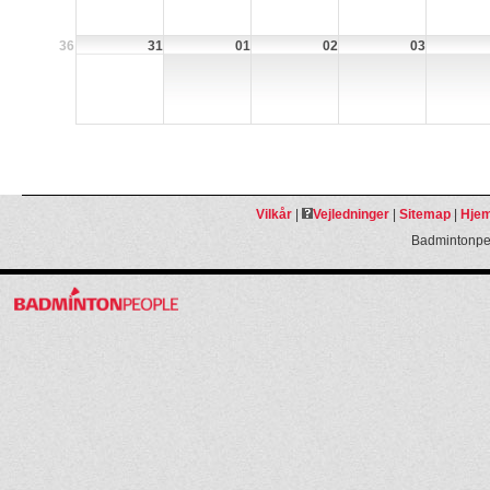
36
31
01
02
03
Vilkår
|
Vejledninger
|
Sitemap
|
Hjem
Badmintonpeo