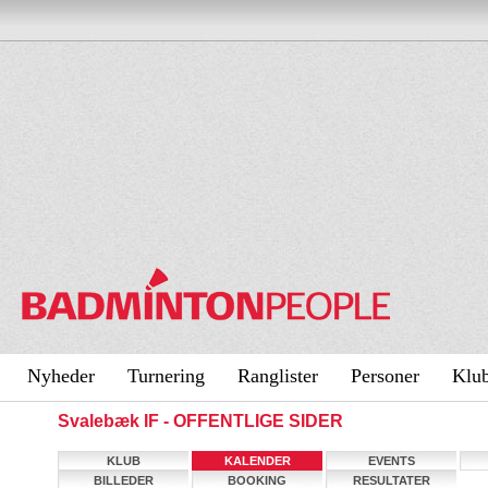
Nyheder
Turnering
Ranglister
Personer
Klu
Svalebæk IF - OFFENTLIGE SIDER
KLUB
KALENDER
EVENTS
BILLEDER
BOOKING
RESULTATER