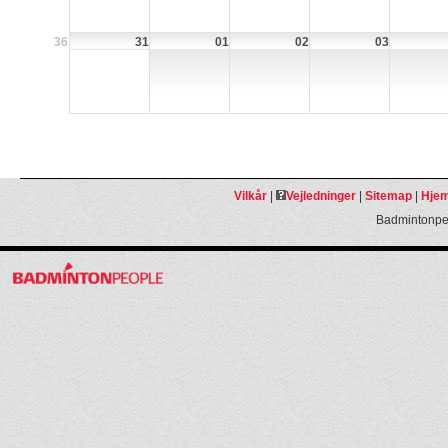
36
31
01
02
03
Vilkår
|
Vejledninger
|
Sitemap
|
Hjem
Badmintonpeo