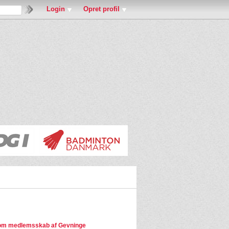
Login
Opret profil
om medlemsskab af Gevninge