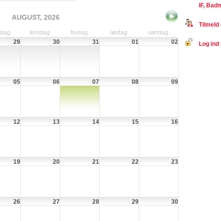
IF, Bad
AUGUST, 2026
Tilmeld 
sdag
torsdag
fredag
lørdag
søndag
29
30
31
01
02
Log ind 
05
06
07
08
09
12
13
14
15
16
19
20
21
22
23
26
27
28
29
30