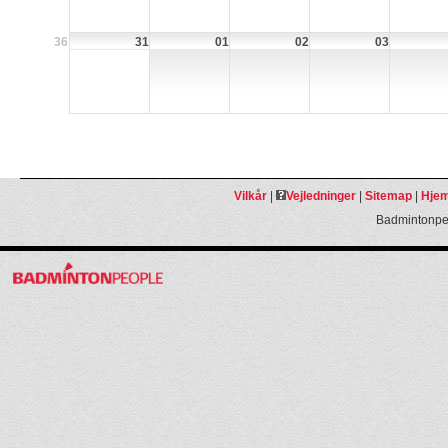
36
31
01
02
03
Vilkår
|
Vejledninger
|
Sitemap
|
Hjem
Badmintonpeo