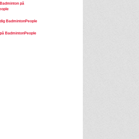
 Badminton på
eople
dig BadmintonPeople
på BadmintonPeople