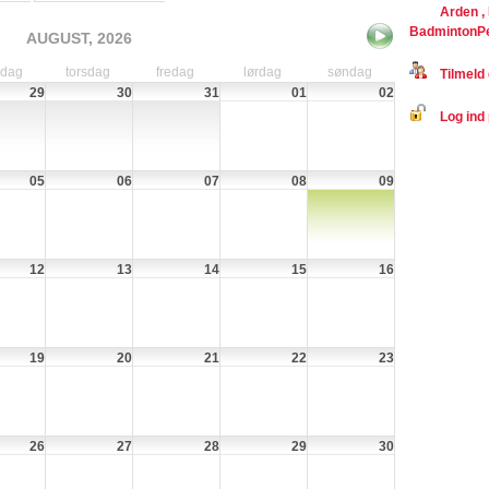
Arden ,
BadmintonP
AUGUST, 2026
sdag
torsdag
fredag
lørdag
søndag
Tilmeld 
29
30
31
01
02
Log ind 
05
06
07
08
09
12
13
14
15
16
19
20
21
22
23
26
27
28
29
30