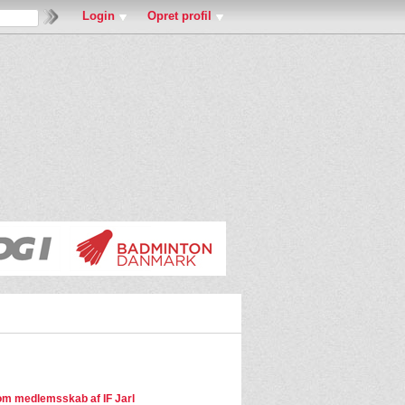
Login
Opret profil
m medlemsskab af IF Jarl