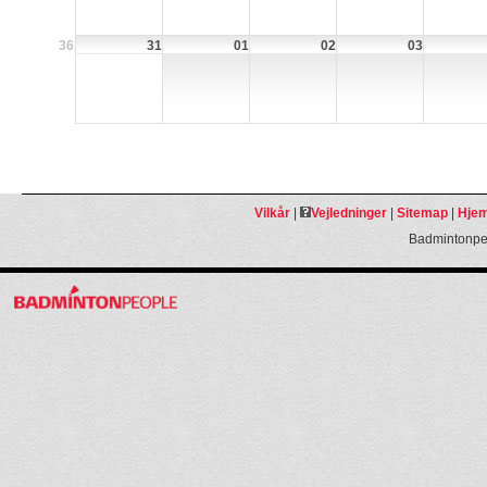
36
31
01
02
03
Vilkår
|
Vejledninger
|
Sitemap
|
Hjem
Badmintonpeo