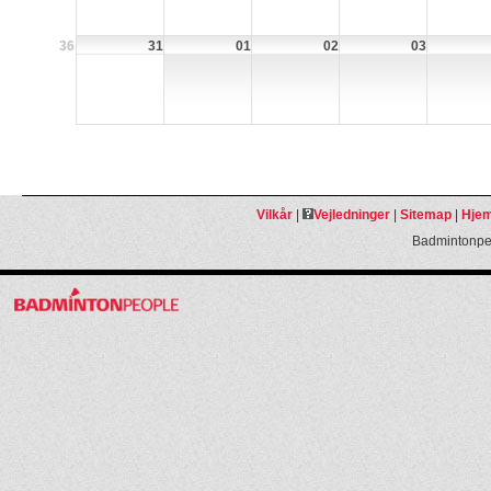
36
31
01
02
03
Vilkår
|
Vejledninger
|
Sitemap
|
Hjem
Badmintonpeo