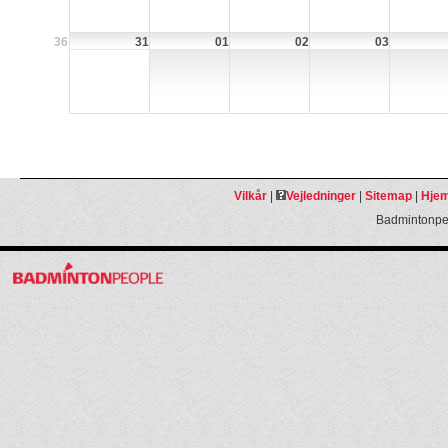
36
31
01
02
03
Vilkår
|
Vejledninger
|
Sitemap
|
Hjem
Badmintonpeo