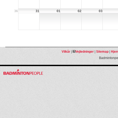
36
31
01
02
03
Vilkår
|
Vejledninger
|
Sitemap
|
Hjem
Badmintonpeo