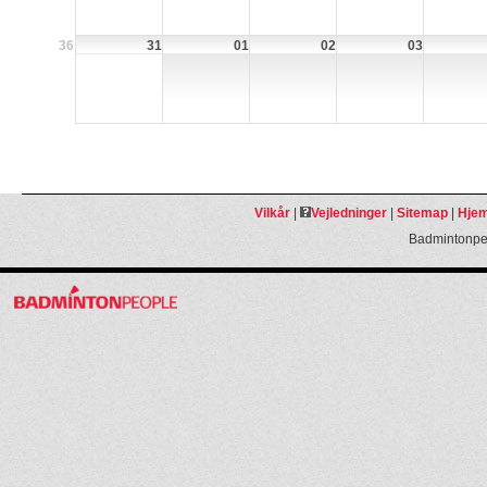
36
31
01
02
03
Vilkår
|
Vejledninger
|
Sitemap
|
Hjem
Badmintonpeo