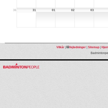
36
31
01
02
03
Vilkår
|
Vejledninger
|
Sitemap
|
Hjem
Badmintonpeo