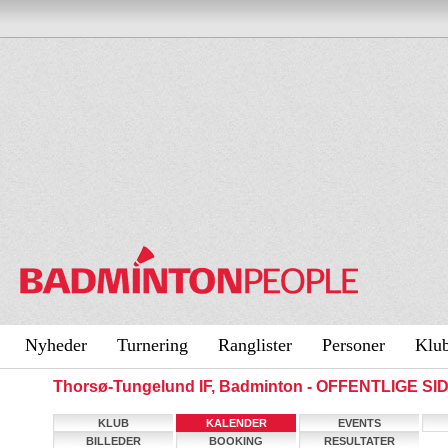
Nyheder
Turnering
Ranglister
Personer
Klu
Thorsø-Tungelund IF, Badminton - OFFENTLIGE SI
KLUB
KALENDER
EVENTS
BILLEDER
BOOKING
RESULTATER